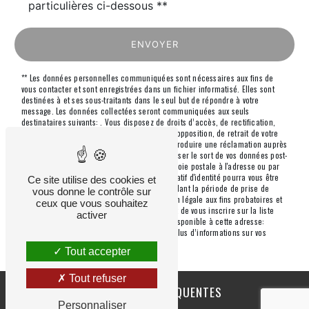
particulières ci-dessous **
ENVOYER
** Les données personnelles communiquées sont nécessaires aux fins de
vous contacter et sont enregistrées dans un fichier informatisé. Elles sont
destinées à et ses sous-traitants dans le seul but de répondre à votre
message. Les données collectées seront communiquées aux seuls
destinataires suivants: . Vous disposez de droits d’accès, de rectification,
d’effacement, de portabilité, de limitation, d’opposition, de retrait de votre
consentement à tout moment et du droit d’introduire une réclamation auprès
d’une autorité de contrôle, ainsi que d’organiser le sort de vos données post-
mortem. Vous pouvez exercer ces droits par voie postale à l'adresse ou par
courrier électronique à l'adresse . Un justificatif d'identité pourra vous être
Ce site utilise des cookies et
demandé. Nous conservons vos données pendant la période de prise de
vous donne le contrôle sur
contact puis pendant la durée de prescription légale aux fins probatoires et
ceux que vous souhaitez
de gestion des contentieux. Vous avez le droit de vous inscrire sur la liste
activer
d'opposition au démarchage téléphonique, disponible à cette adresse:
Bloctel.gouv.fr
. Consultez le site cnil.fr pour plus d’informations sur vos
droits.
Tout accepter
Tout refuser
RECHERCHES FRÉQUENTES
Personnaliser