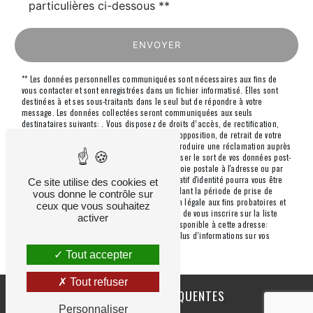
particulières ci-dessous **
ENVOYER
** Les données personnelles communiquées sont nécessaires aux fins de
vous contacter et sont enregistrées dans un fichier informatisé. Elles sont
destinées à et ses sous-traitants dans le seul but de répondre à votre
message. Les données collectées seront communiquées aux seuls
destinataires suivants: . Vous disposez de droits d’accès, de rectification,
d’effacement, de portabilité, de limitation, d’opposition, de retrait de votre
consentement à tout moment et du droit d’introduire une réclamation auprès
d’une autorité de contrôle, ainsi que d’organiser le sort de vos données post-
mortem. Vous pouvez exercer ces droits par voie postale à l'adresse ou par
courrier électronique à l'adresse . Un justificatif d'identité pourra vous être
Ce site utilise des cookies et
demandé. Nous conservons vos données pendant la période de prise de
vous donne le contrôle sur
contact puis pendant la durée de prescription légale aux fins probatoires et
ceux que vous souhaitez
de gestion des contentieux. Vous avez le droit de vous inscrire sur la liste
activer
d'opposition au démarchage téléphonique, disponible à cette adresse:
Bloctel.gouv.fr
. Consultez le site cnil.fr pour plus d’informations sur vos
droits.
Tout accepter
Tout refuser
RECHERCHES FRÉQUENTES
Personnaliser