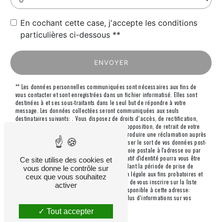
En cochant cette case, j'accepte les conditions
particulières ci-dessous **
ENVOYER
** Les données personnelles communiquées sont nécessaires aux fins de
vous contacter et sont enregistrées dans un fichier informatisé. Elles sont
destinées à et ses sous-traitants dans le seul but de répondre à votre
message. Les données collectées seront communiquées aux seuls
destinataires suivants: . Vous disposez de droits d’accès, de rectification,
d’effacement, de portabilité, de limitation, d’opposition, de retrait de votre
consentement à tout moment et du droit d’introduire une réclamation auprès
d’une autorité de contrôle, ainsi que d’organiser le sort de vos données post-
mortem. Vous pouvez exercer ces droits par voie postale à l'adresse ou par
courrier électronique à l'adresse . Un justificatif d'identité pourra vous être
Ce site utilise des cookies et
demandé. Nous conservons vos données pendant la période de prise de
vous donne le contrôle sur
contact puis pendant la durée de prescription légale aux fins probatoires et
ceux que vous souhaitez
de gestion des contentieux. Vous avez le droit de vous inscrire sur la liste
activer
d'opposition au démarchage téléphonique, disponible à cette adresse:
Bloctel.gouv.fr
. Consultez le site cnil.fr pour plus d’informations sur vos
droits.
Tout accepter