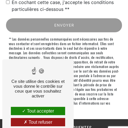
En cochant cette case, j'accepte les conditions
particulières ci-dessous **
ENVOYER
** Les données personnelles communiquées sont nécessaires aux fins de
vous contacter et sont enregistrées dans un fichier informatisé. Elles sont
destinées à et ses sous-traitants dans le seul but de répondre à votre
message. Les données collectées seront communiquées aux seuls
destinataires suivants: . Vous disposez de droits d’accès, de rectification,
d’effacement, de portabilité, de limitation, d’opposition, de retrait de votre
consentement à tout moment et du droit d’introduire une réclamation auprès
d’une autorité de contrôle, ainsi que d’organiser le sort de vos données post-
mortem. Vous pouvez exercer ces droits par voie postale à l'adresse ou par
courrier électronique à l'adresse . Un justificatif d'identité pourra vous être
Ce site utilise des cookies et
demandé. Nous conservons vos données pendant la période de prise de
vous donne le contrôle sur
contact puis pendant la durée de prescription légale aux fins probatoires et
ceux que vous souhaitez
de gestion des contentieux. Vous avez le droit de vous inscrire sur la liste
activer
d'opposition au démarchage téléphonique, disponible à cette adresse:
Bloctel.gouv.fr
. Consultez le site cnil.fr pour plus d’informations sur vos
droits.
Tout accepter
Tout refuser
RECHERCHES FRÉQUENTES