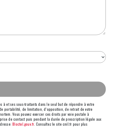
 à et ses sous-traitants dans le seul but de répondre à votre
portabilité, de limitation, d’opposition, de retrait de votre
mortem. Vous pouvez exercer ces droits par voie postale à
 prise de contact puis pendant la durée de prescription légale aux
 adresse:
Bloctel.gouv.fr
. Consultez le site cnil.fr pour plus