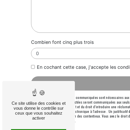
Combien font cinq plus trois
En cochant cette case, j'accepte les condi
** Les données personnelles communiquées sont nécessaires aux fin
message. Les données collectées seront communiquées aux seuls dest
Ce site utilise des cookies et
consentement à tout moment et du droit d’introduire une réclamati
vous donne le contrôle sur
l'adresse ou par courrier électronique à l'adresse . Un justificat
ceux que vous souhaitez
fins probatoires et de gestion des contentieux. Vous avez le droit
activer
d’informations sur vos droits.