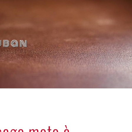
uban
sage moto à