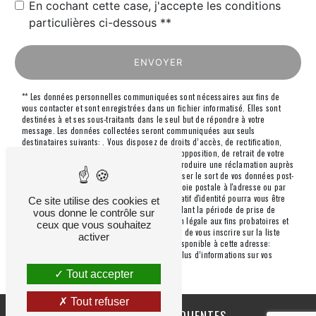
En cochant cette case, j'accepte les conditions
particulières ci-dessous **
ENVOYER
** Les données personnelles communiquées sont nécessaires aux fins de
vous contacter et sont enregistrées dans un fichier informatisé. Elles sont
destinées à et ses sous-traitants dans le seul but de répondre à votre
message. Les données collectées seront communiquées aux seuls
destinataires suivants: . Vous disposez de droits d’accès, de rectification,
d’effacement, de portabilité, de limitation, d’opposition, de retrait de votre
consentement à tout moment et du droit d’introduire une réclamation auprès
d’une autorité de contrôle, ainsi que d’organiser le sort de vos données post-
mortem. Vous pouvez exercer ces droits par voie postale à l'adresse ou par
courrier électronique à l'adresse . Un justificatif d'identité pourra vous être
Ce site utilise des cookies et
demandé. Nous conservons vos données pendant la période de prise de
vous donne le contrôle sur
contact puis pendant la durée de prescription légale aux fins probatoires et
ceux que vous souhaitez
de gestion des contentieux. Vous avez le droit de vous inscrire sur la liste
activer
d'opposition au démarchage téléphonique, disponible à cette adresse:
Bloctel.gouv.fr
. Consultez le site cnil.fr pour plus d’informations sur vos
droits.
Tout accepter
Tout refuser
RECHERCHES FRÉQUENTES