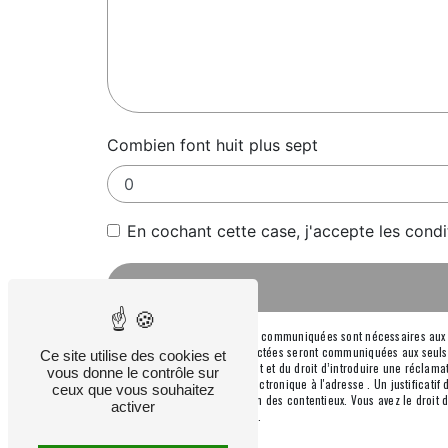
Combien font huit plus sept
En cochant cette case, j'accepte les condi
** Les données personnelles communiquées sont nécessaires aux fin
message. Les données collectées seront communiquées aux seuls dest
Ce site utilise des cookies et
consentement à tout moment et du droit d’introduire une réclamati
vous donne le contrôle sur
l'adresse ou par courrier électronique à l'adresse . Un justificat
ceux que vous souhaitez
fins probatoires et de gestion des contentieux. Vous avez le droit
activer
d’informations sur vos droits.