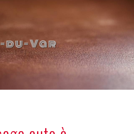
u-du-Var
sage auto à