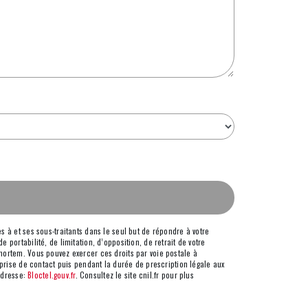
 à et ses sous-traitants dans le seul but de répondre à votre
portabilité, de limitation, d’opposition, de retrait de votre
mortem. Vous pouvez exercer ces droits par voie postale à
 prise de contact puis pendant la durée de prescription légale aux
 adresse:
Bloctel.gouv.fr
. Consultez le site cnil.fr pour plus