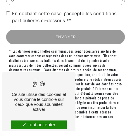
En cochant cette case, j'accepte les conditions
particulières ci-dessous **
ENVOYER
** Les données personnelles communiquées sont nécessaires aux fins de
vous contacter et sont enregistrées dans un fichier informatisé. Elles sont
destinées à et ses sous-traitants dans le seul but de répondre à votre
message. Les données collectées seront communiquées aux seuls
destinataires suivants: . Vous disposez de droits d’accès, de rectification,
d’effacement, de portabilité, de limitation, d’opposition, de retrait de votre
consentement à tout moment et du droit d’introduire une réclamation auprès
d’une autorité de contrôle, ainsi que d’organiser le sort de vos données post-
mortem. Vous pouvez exercer ces droits par voie postale à l'adresse ou par
courrier électronique à l'adresse . Un justificatif d'identité pourra vous être
Ce site utilise des cookies et
demandé. Nous conservons vos données pendant la période de prise de
vous donne le contrôle sur
contact puis pendant la durée de prescription légale aux fins probatoires et
ceux que vous souhaitez
de gestion des contentieux. Vous avez le droit de vous inscrire sur la liste
activer
d'opposition au démarchage téléphonique, disponible à cette adresse:
Bloctel.gouv.fr
. Consultez le site cnil.fr pour plus d’informations sur vos
droits.
Tout accepter