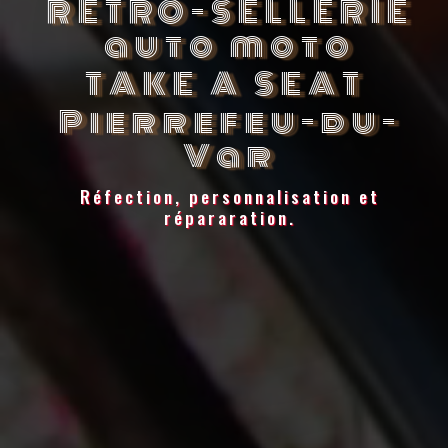
RETRO-SELLERIE
auto moto
TAKE A SEAT
Pierrefeu-du-
Var
Réfection, personnalisation et
répararation.